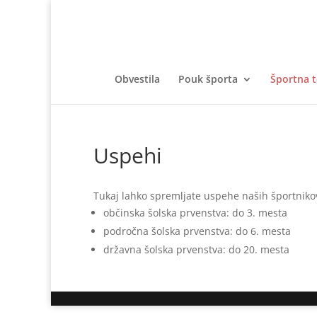
Obvestila
Pouk športa
Športna 
Uspehi
Tukaj lahko spremljate uspehe naših športnikov
občinska šolska prvenstva: do 3. mesta
področna šolska prvenstva: do 6. mesta
državna šolska prvenstva: do 20. mesta