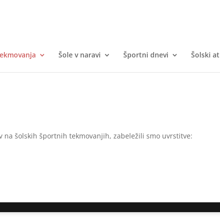
tekmovanja
Šole v naravi
Športni dnevi
Šolski at
 na šolskih športnih tekmovanjih, zabeležili smo uvrstitve: