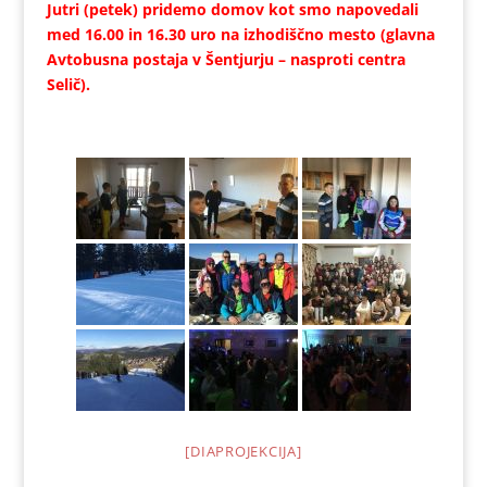
Jutri (petek) pridemo domov kot smo napovedali
med 16.00 in 16.30 uro na izhodiščno mesto (glavna
Avtobusna postaja v Šentjurju – nasproti centra
Selič).
[DIAPROJEKCIJA]