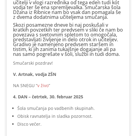
učitelji v vlogi razrednika od tega eden tudi kot
vodja ter še ena spremljevalka. Smučarska šola
Džana iz Ribnice nam bo vsak dan pomagala še
z dvema dodatnima učiteljema smučanja.
Skozi posamezne dneve bi naj poskušali v
kratkih povzetkih ter predvsem v sliki če nam bo
povezava s svetovnim spletom to omogočala,
predstavljati življenje in delo otrok in učiteljev.
Gradivo je namenjeno predvsem staršem in
tistim, ki jih zanima tukajšnje dogajanje ali pa
nas samo pogrešate v šoli, službi in tudi doma.
Smučarski pozdrav!
V. Artnak, vodja ZŠN
NA SNEGU “
v živo
”
4. DAN – četrtek, 30. februar 2025
Šola smučanja po vadbenih skupinah.
Obisk ravnatelja in sladka pozornost.
Disco večer.