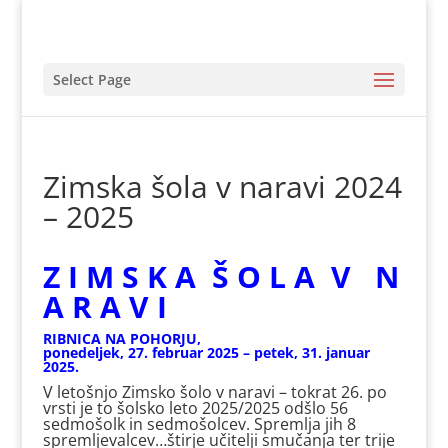
Select Page
Zimska šola v naravi 2024
– 2025
Z I M S K A Š O L A V N
A R A V I
RIBNICA NA POHORJU,
p
onedeljek, 27. februar 2025 – petek, 31. januar
2025.
V letošnjo Zimsko šolo v naravi – tokrat 26. po
vrsti je to šolsko leto 2025/2025 odšlo 56
sedmošolk in sedmošolcev. Spremlja jih 8
spremljevalcev…štirje učitelji smučanja ter trije