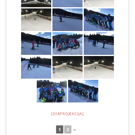
[DIAPROJEKCIJA]
1
2
►