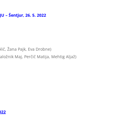
– Šentjur, 26. 5. 2022
ič, Žana Pajk, Eva Drobne)
ožnik Maj, Perčič Matija, Mehtig Aljaž)
022