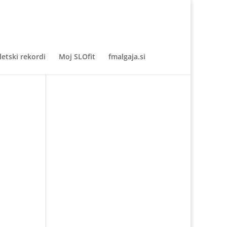
letski rekordi
Moj SLOfit
fmalgaja.si