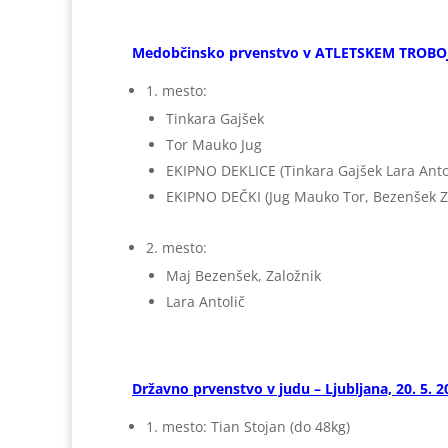
Medobčinsko prvenstvo v ATLETSKEM TROBOJU 
1. mesto:
Tinkara Gajšek
Tor Mauko Jug
EKIPNO DEKLICE (Tinkara Gajšek Lara Antol
EKIPNO DEČKI (Jug Mauko Tor, Bezenšek Zal
2. mesto:
Maj Bezenšek, Založnik
Lara Antolič
Državno prvenstvo v judu – Ljubljana, 20. 5. 2
1. mesto: Tian Stojan (do 48kg)