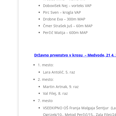
Dobovišek Nej – vorteks VAP
Pirc Sven – krogla VAP
Drobne Eva – 300m MAP
Čmer Strašek Juš – 60m MAP
Perčič Matija – 600m MAP
Državno prvenstvo v krosu – Medvode, 21 4.
1. mesto:
Lara Antolič, 5. raz
2. mesto:
Martin Artnak, 9. raz
Val Filej, 8. raz
7. mesto
VSEEKIPNO OŠ Franja Malgaja Šentjur (Lara
Ogrizek/10., Metod Perčič/15., Zala Filej/2