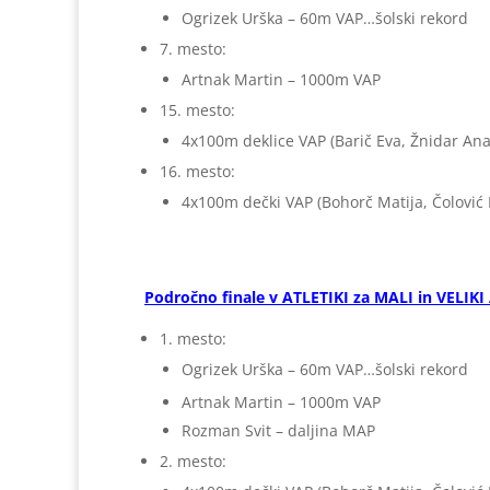
Ogrizek Urška – 60m VAP…šolski rekord
7. mesto:
Artnak Martin – 1000m VAP
15. mesto:
4x100m deklice VAP (Barič Eva, Žnidar Ana
16. mesto:
4x100m dečki VAP (Bohorč Matija, Čolović
Področno finale v ATLETIKI za MALI in VELIKI 
1. mesto:
Ogrizek Urška – 60m VAP…šolski rekord
Artnak Martin – 1000m VAP
Rozman Svit – daljina MAP
2. mesto: