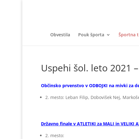
Obvestila
Pouk športa
Športna 
Uspehi šol. leto 2021 
Občinsko prvenstvo v ODBOJKI na mivki za dečk
2. mesto: Leban Filip, Dobovišek Nej, Markoš
Državno finale v ATLETIKI za MALI in VELIKI 
2. mesto: