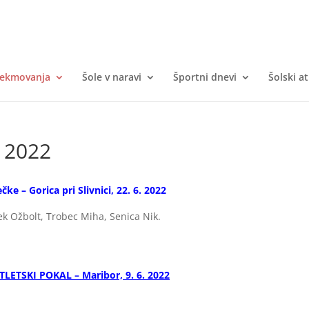
tekmovanja
Šole v naravi
Športni dnevi
Šolski at
– 2022
e – Gorica pri Slivnici, 22. 6. 2022
ek Ožbolt, Trobec Miha, Senica Nik.
ATLETSKI POKAL – Maribor, 9. 6. 2022