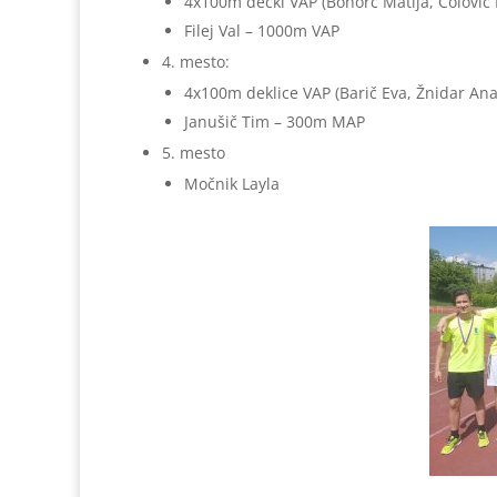
4x100m dečki VAP (Bohorč Matija, Čolović 
Filej Val – 1000m VAP
4. mesto:
4x100m deklice VAP (Barič Eva, Žnidar Ana
Janušič Tim – 300m MAP
5. mesto
Močnik Layla