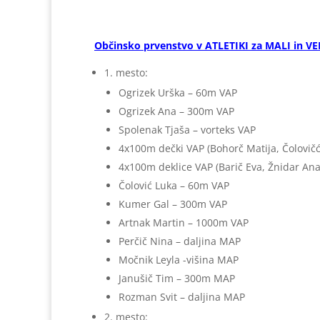
Občinsko prvenstvo v ATLETIKI za MALI in VEL
1. mesto:
Ogrizek Urška – 60m VAP
Ogrizek Ana – 300m VAP
Spolenak Tjaša – vorteks VAP
4x100m dečki VAP (Bohorč Matija, Čolovič
4x100m deklice VAP (Barič Eva, Žnidar Ana
Čolović Luka – 60m VAP
Kumer Gal – 300m VAP
Artnak Martin – 1000m VAP
Perčič Nina – daljina MAP
Močnik Leyla -višina MAP
Janušič Tim – 300m MAP
Rozman Svit – daljina MAP
2. mesto: