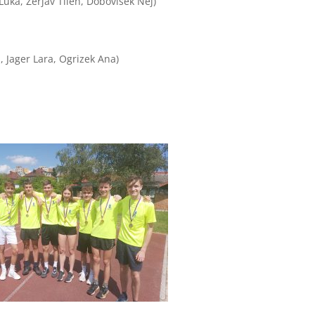
Luka, Žerjav Tilen, Dobovišek Nej)
, Jager Lara, Ogrizek Ana)