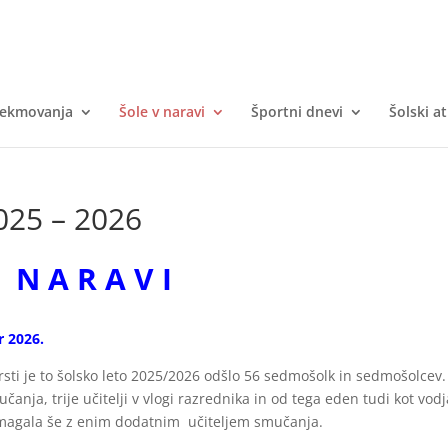
tekmovanja
Šole v naravi
Športni dnevi
Šolski at
025 – 2026
 N A R A V I
r 2026.
vrsti je to šolsko leto 2025/2026 odšlo 56 sedmošolk in sedmošolcev.
čanja, trije učitelji v vlogi razrednika in od tega eden tudi kot vodj
agala še z enim dodatnim učiteljem smučanja.