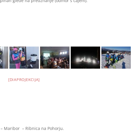
pinah glede na predznanje (odmor s čajem).
[DIAPROJEKCIJA]
r – Maribor – Ribnica na Pohorju.