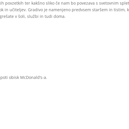
kih povzetkih ter kakšno sliko če nam bo povezava s svetovnim spl
rok in učiteljev. Gradivo je namenjeno predvsem staršem in tistim, ki
ešate v šoli, službi in tudi doma.
poti obisk McDonald’s-a.