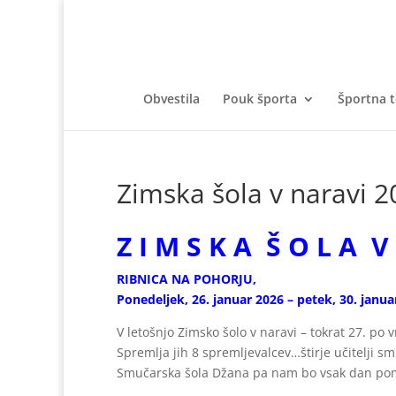
Obvestila
Pouk športa
Športna 
Zimska šola v naravi 2
Z I M S K A Š O L A V
RIBNICA NA POHORJU,
Ponedeljek, 26. januar 2026 – petek, 30. janua
V letošnjo Zimsko šolo v naravi – tokrat 27. po 
Spremlja jih 8 spremljevalcev…štirje učitelji smu
Smučarska šola Džana pa nam bo vsak dan pom