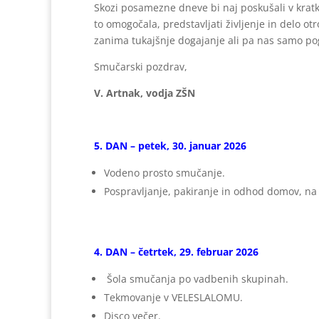
Skozi posamezne dneve bi naj poskušali v krat
to omogočala, predstavljati življenje in delo ot
zanima tukajšnje dogajanje ali pa nas samo pogr
Smučarski pozdrav,
V. Artnak, vodja ZŠN
5. DAN – petek, 30. januar 2026
Vodeno prosto smučanje.
Pospravljanje, pakiranje in odhod domov, na 
4. DAN – četrtek, 29. februar 2026
Šola smučanja po vadbenih skupinah.
Tekmovanje v VELESLALOMU.
Disco večer.