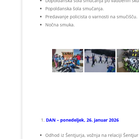
Dopoldanska šola smučanja po vadbenih sku
Popoldanska šola smučanja.
Predavanje policista o varnosti na smučišču.
Nočna smuka.
DAN – ponedeljek, 26. januar 2026
Odhod iz Šentjurja, vožnja na relaciji Šentju