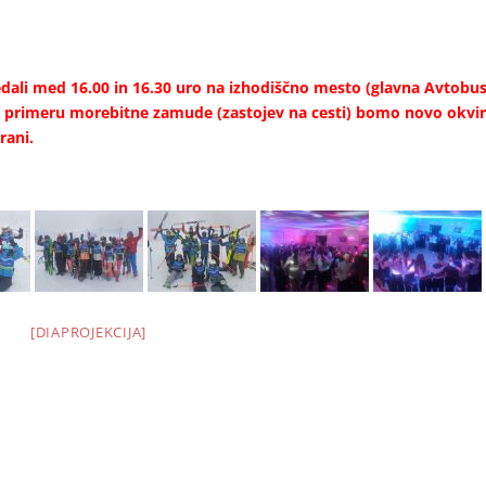
dali
med 16.00 in 16.30 uro na izhodiščno mesto (glavna Avtobu
. V primeru morebitne zamude (zastojev na cesti) bomo novo okvi
trani.
[DIAPROJEKCIJA]