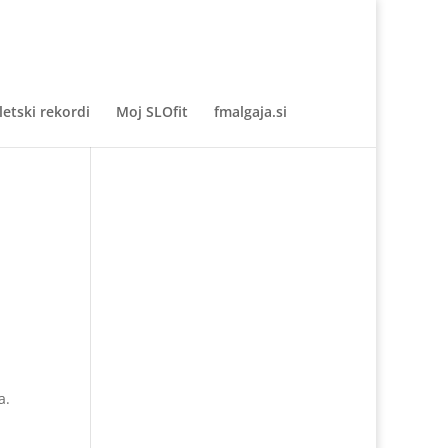
letski rekordi
Moj SLOfit
fmalgaja.si
a.